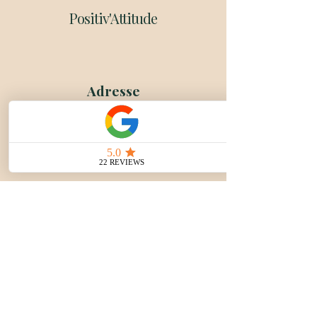
Positiv'Attitude
Adresse
30 rue de la Baronne d’Oberkirch,
67000 Strasbourg
Téléphone
06 49 98 47 17
E-mail