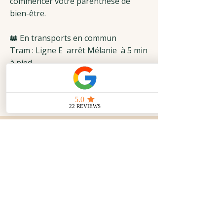
commencer votre parenthèse de
bien-être.
🚋 En transports en commun
Tram : Ligne E arrêt Mélanie à 5 min
à pied
Bus : C6 , 15, 72, arrêt Robertsau
Eglise à 7 à pied
15 arrêt Mélanie à 5 min à pied